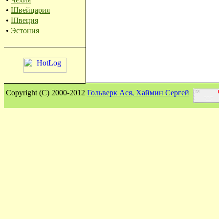
•
Швейцария
•
Швеция
•
Эстония
Сopyright (C) 2000-2012
Гольверк Ася, Хаймин Сергей