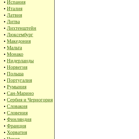
•
Испания
•
Италия
•
Латвия
•
Литва
•
Лихтенштейн
•
Люксембург
•
Македония
•
Мальта
•
Монако
•
Нидерланды
•
Норвегия
•
Польша
•
Португалия
•
Румыния
•
Сан-Марино
•
Сербия и Черногория
•
Словакия
•
Словения
•
Финляндия
•
Франция
•
Хорватия
•
Чехия