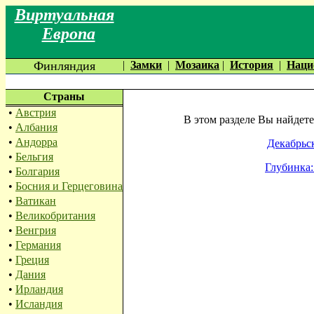
Виртуальная
Европа
Финляндия
|
Замки
|
Мозаика
|
История
|
Наци
Страны
•
Австрия
В этом разделе Вы найдет
•
Албания
•
Андорра
Декабрьс
•
Бельгия
Глубинка: 
•
Болгария
•
Босния и Герцеговина
•
Ватикан
•
Великобритания
•
Венгрия
•
Германия
•
Греция
•
Дания
•
Ирландия
•
Исландия