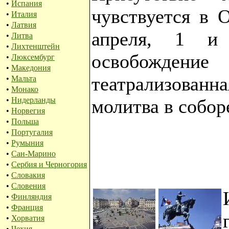
•
Испания
чувствуется в 
•
Италия
•
Латвия
апреля, 1 и 
•
Литва
•
Лихтенштейн
освобождение 
•
Люксембург
•
Македония
театрализованн
•
Мальта
•
Монако
•
Нидерланды
молитва в собор
•
Норвегия
•
Польша
•
Португалия
•
Румыния
•
Сан-Марино
•
Сербия и Черногория
•
Словакия
•
Словения
•
Финляндия
•
Франция
•
Хорватия
•
Чехия