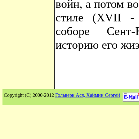
войн, а потом в
стиле (XVII -
соборе Сент
историю его жиз
Сopyright (C) 2000-2012
Гольверк Ася, Хаймин Сергей