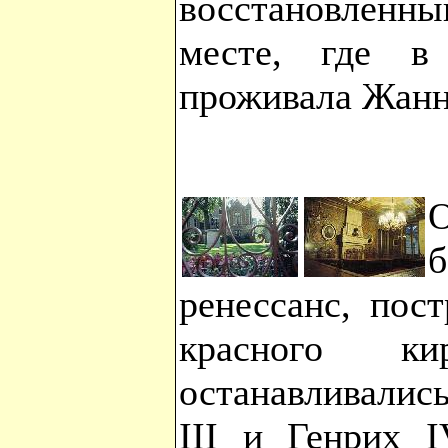
восстановленн
месте, где в
проживала Жан
б
ренессанс, пос
красного к
останавливались
III и Генрих I