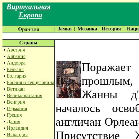
Виртуальная
Европа
Франция
|
Замки
|
Мозаика
|
История
|
Наци
Страны
•
Австрия
•
Албания
•
Андорра
Поражает 
•
Бельгия
•
Болгария
прошлым,
•
Босния и Герцеговина
•
Ватикан
Жанны д'
•
Великобритания
•
Венгрия
началось осв
•
Германия
•
Греция
англичан Орлеан
•
Дания
•
Ирландия
Присутствие
•
Исландия