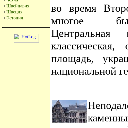
во время Втор
•
Швейцария
•
Швеция
многое был
•
Эстония
Центральная
классическая,
площадь, укра
национальной г
Неподал
каменн