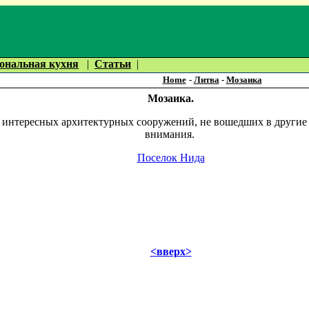
ональная кухня
|
Статьи
|
Home
-
Литва
-
Мозаика
Мозаика.
 интересных архитектурных сооружений, не вошедших в другие р
внимания.
Поселок Нида
<вверх>