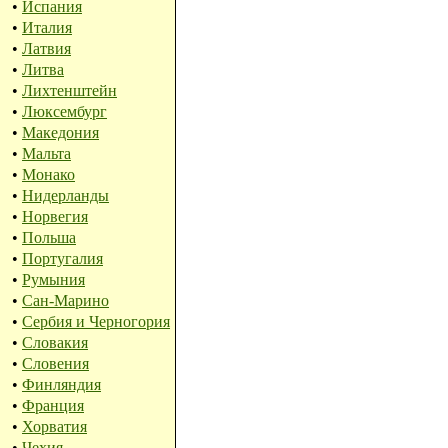
•
Испания
•
Италия
•
Латвия
•
Литва
•
Лихтенштейн
•
Люксембург
•
Македония
•
Мальта
•
Монако
•
Нидерланды
•
Норвегия
•
Польша
•
Португалия
•
Румыния
•
Сан-Марино
•
Сербия и Черногория
•
Словакия
•
Словения
•
Финляндия
•
Франция
•
Хорватия
•
Чехия