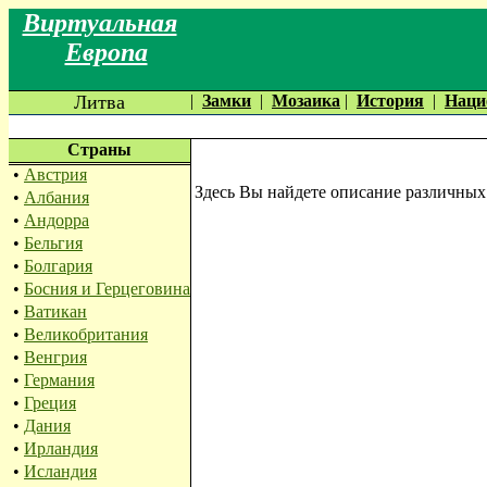
Виртуальная
Европа
Литва
|
Замки
|
Мозаика
|
История
|
Наци
Страны
•
Австрия
Здесь Вы найдете описание различных
•
Албания
•
Андорра
•
Бельгия
•
Болгария
•
Босния и Герцеговина
•
Ватикан
•
Великобритания
•
Венгрия
•
Германия
•
Греция
•
Дания
•
Ирландия
•
Исландия