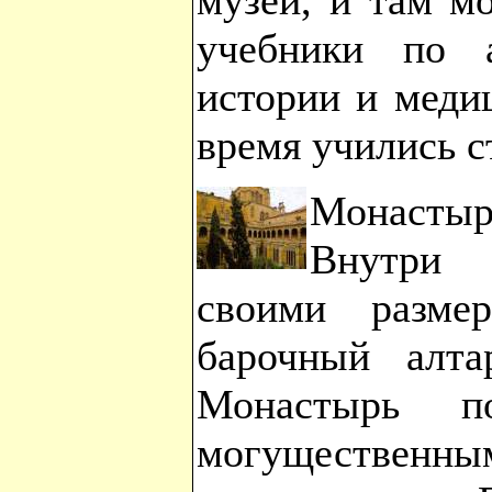
музей, и там м
учебники по а
истории и меди
время учились с
Монастыр
Внутри 
своими разме
барочный алта
Монастырь 
могущественн