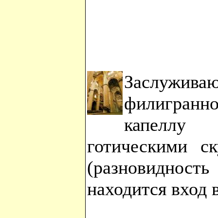
Заслужива
филигранно
капеллу
готическими ск
(разновиднос
находится вход 