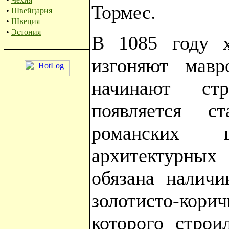
Тормес.
•
Швейцария
•
Швеция
•
Эстония
В 1085 году х
изгоняют мавр
начинают стр
появляется 
романских ц
архитектурных
обязана наличи
золотисто-ко
которого строи