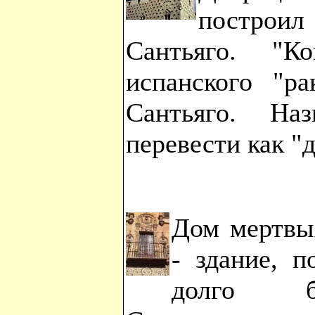
построил
Сантьяго. "К
испанского "ра
Сантьяго. На
перевести как "
Дом мертвых
- здание, п
долго б