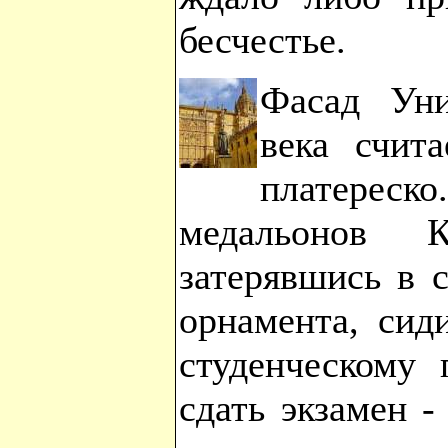
бесчестье.
Фасад Уни
века счит
платереско
медальонов К
затерявшись в 
орнамента, сид
студенческому 
сдать экзамен -