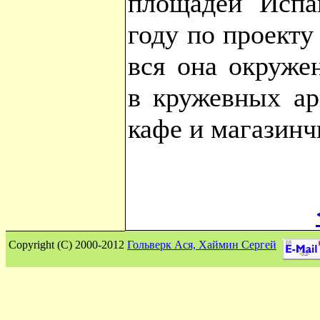
площадей Испа
году по проекту
вся она окруже
в кружевных ар
кафе и магазинч
Сopyright (C) 2000-2012
Гольверк Ася, Хаймин Сергей