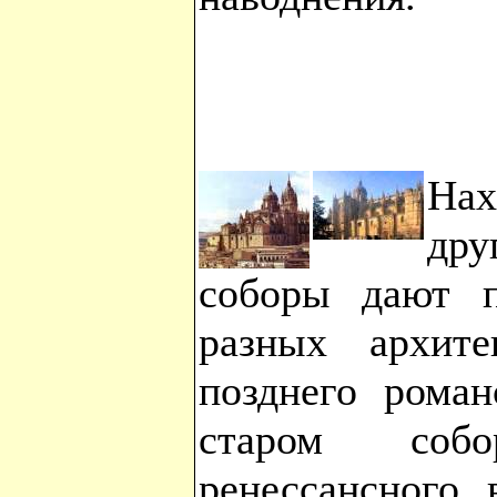
На
др
соборы дают п
разных архит
позднего роман
старом соб
ренессансного 