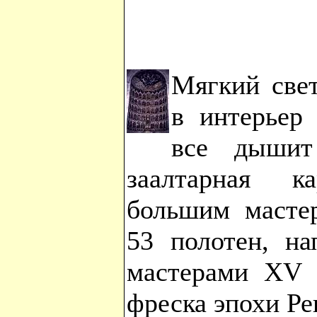
Мягкий свет
в интерьер 
все дышит
заалтарная к
большим мастер
53 полотен, на
мастерами XV 
фреска эпохи Р