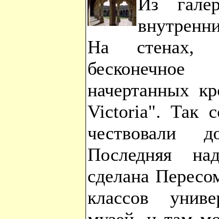
Из гале
внутренн
На стенах, 
бесконечно
начертанных кр
Victoria". Так 
чествовали до
Последняя на
сделана Пересо
классов унив