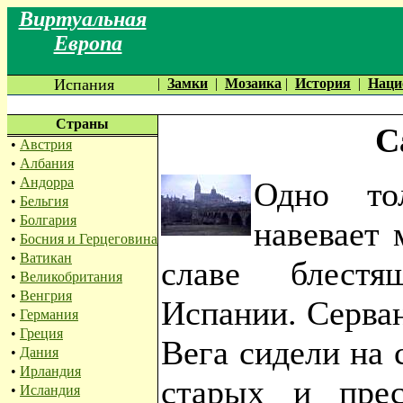
Виртуальная
Европа
Испания
|
Замки
|
Мозаика
|
История
|
Наци
Страны
С
•
Австрия
•
Албания
•
Андорра
Одно то
•
Бельгия
•
Болгария
навевает 
•
Босния и Герцеговина
•
Ватикан
славе блестя
•
Великобритания
•
Венгрия
Испании. Серван
•
Германия
•
Греция
Вега сидели на 
•
Дания
•
Ирландия
старых и прес
•
Исландия