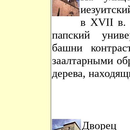
иезуитски
в XVII в.
папский униве
башни контрас
заалтарными об
дерева, находящ
Дворец 