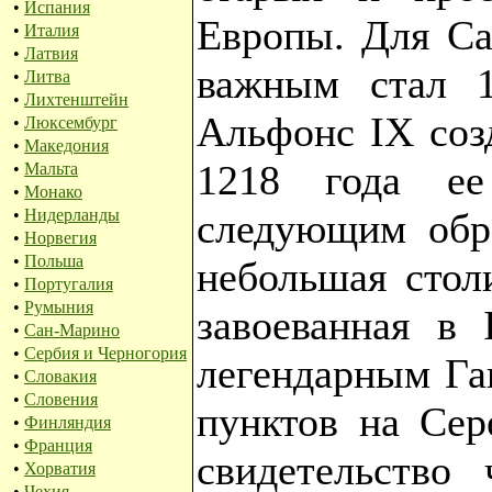
•
Испания
Европы. Для Са
•
Италия
•
Латвия
важным стал 1
•
Литва
•
Лихтенштейн
Альфонс IX соз
•
Люксембург
•
Македония
1218 года ее
•
Мальта
•
Монако
•
Нидерланды
следующим обра
•
Норвегия
•
Польша
небольшая стол
•
Португалия
•
Румыния
завоеванная в 
•
Сан-Марино
•
Сербия и Черногория
легендарным Га
•
Словакия
•
Словения
пунктов на Сер
•
Финляндия
•
Франция
свидетельство
•
Хорватия
•
Чехия