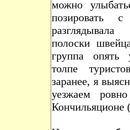
можно улыбать
позировать с
разглядывала
полоски швейца
группа опять 
толпе туристо
заранее, я выяс
уезжаем ровн
Кончильяционе 