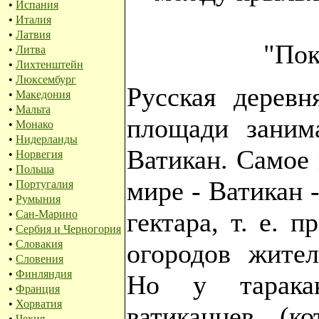
•
Испания
•
Италия
•
Латвия
"Пок
•
Литва
•
Лихтенштейн
•
Люксембург
Русская деревн
•
Македония
•
Мальта
площади заним
•
Монако
•
Нидерланды
Ватикан. Самое 
•
Норвегия
•
Польша
мире - Ватикан 
•
Португалия
•
Румыния
гектара, т. е. 
•
Сан-Марино
•
Сербия и Черногория
•
Словакия
огородов жител
•
Словения
•
Финляндия
Но у тарака
•
Франция
•
Хорватия
ватиканцев (к
•
Чехия