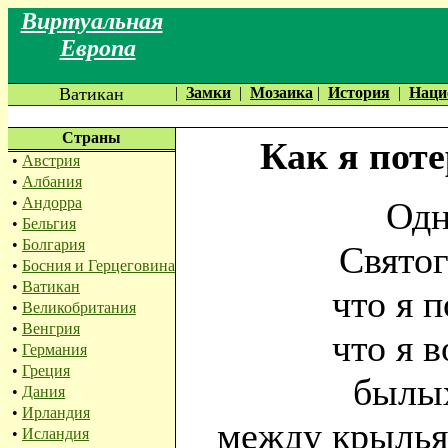
Виртуальная
Европа
Ватикан
|
Замки
|
Мозаика
|
История
|
Наци
Страны
Как я поте
•
Австрия
•
Албания
•
Андорра
Одн
•
Бельгия
•
Болгария
Святог
•
Босния и Герцеговина
•
Ватикан
что я 
•
Великобритания
•
Венгрия
что я 
•
Германия
•
Греция
былых
•
Дания
•
Ирландия
между крыльям
•
Исландия