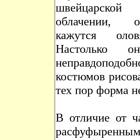
швейцарской
облачении, о
кажутся олов
Настолько о
неправдоподоб
костюмов рисов
тех пор форма н
В отличие от ч
расфуфыренны