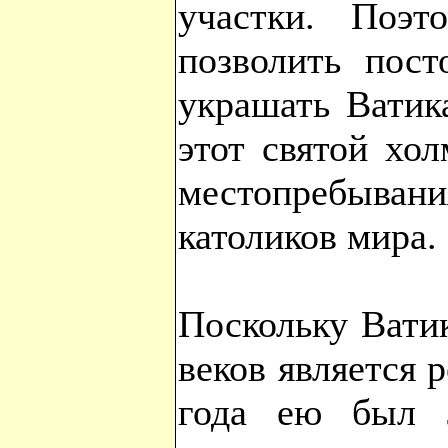
участки. Поэ
позволить пост
украшать Ватик
этот святой хо
местопребывани
католиков мира.
Поскольку Вати
веков является 
года ею был Л