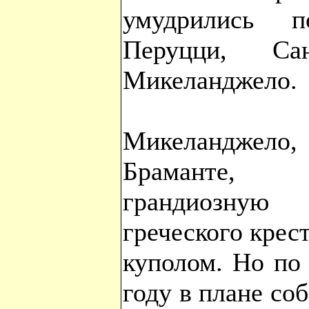
умудрились по
Перуцци, Са
Микеланджело.
Микеланджело, 
Браманте, 
грандиозную
греческого кре
куполом. Но по
году в плане со