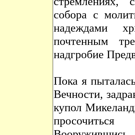
стремлениях, 
собора с молит
надеждами хр
почтенным тр
надгробие Пред
Пока я пыталас
Вечности, задра
купол Микеланд
просочитьс
Вооружившис