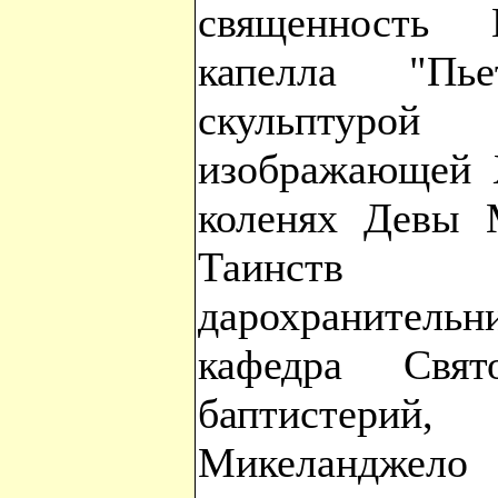
священность 
капелла "Пь
скульптуро
изображающей Х
коленях Девы 
Таинств 
дарохранитель
кафедра Свят
баптистерий,
Микеландже