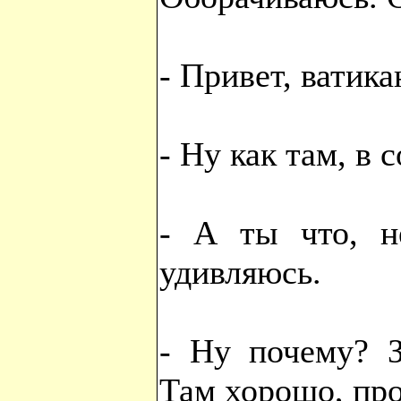
- Привет, ватик
- Ну как там, в 
- А ты что, н
удивляюсь.
- Ну почему? З
Там хорошо, пр