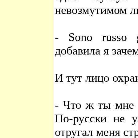
невозмутимом л
- Sono russo g
добавила я заче
И тут лицо охра
- Что ж ты мне
По-русски не у
отругал меня ст