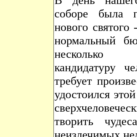
В день нашег
соборе была п
нового святого 
нормальный бюр
несколько 
кандидатуру че
требует произв
удостоился этой
сверхчеловеч
творить чудес
неизлечимых не