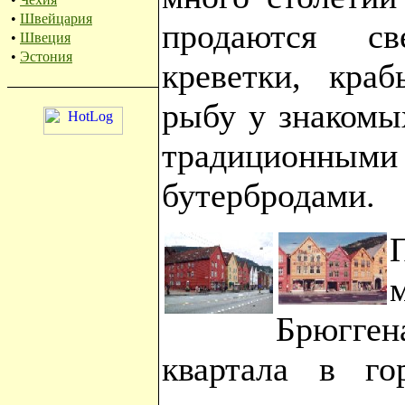
•
Швейцария
продаются св
•
Швеция
•
Эстония
креветки, кра
рыбу у знакомы
традиционн
бутербродами.
Брюгген
квартала в го