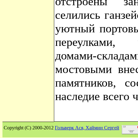
отстроены за
селились ганзей
уютный портовы
переулками, 
домами-скл
мостовыми вн
памятников, со
наследие всего 
Сopyright (C) 2000-2012
Гольверк Ася, Хаймин Сергей