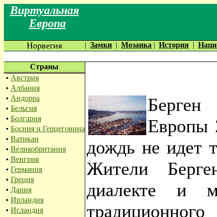
Виртуальная
Европа
Норвегия
|
Замки
|
Мозаика
|
История
|
Наци
Страны
•
Австрия
•
Албания
•
Андорра
Берген 
•
Бельгия
•
Болгария
Европы 
•
Босния и Герцеговина
•
Ватикан
дождь не идет т
•
Великобритания
•
Венгрия
Жители Берге
•
Германия
•
Греция
диалекте и м
•
Дания
•
Ирландия
традиционног
•
Исландия