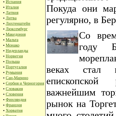
•
Испания
Покуда они ма
•
Италия
•
Латвия
регулярно, в Бер
•
Литва
•
Лихтенштейн
•
Люксембург
Со врем
•
Македония
•
Мальта
году Б
•
Монако
•
Нидерланды
морепла
•
Норвегия
•
Польша
веках стал н
•
Португалия
•
Румыния
епископской
•
Сан-Марино
•
Сербия и Черногория
•
Словакия
важнейшим тор
•
Словения
•
Финляндия
рынок на Торгет
•
Франция
•
Хорватия
много столетий
•
Чехия