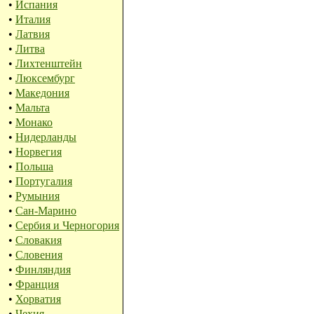
•
Испания
•
Италия
•
Латвия
•
Литва
•
Лихтенштейн
•
Люксембург
•
Македония
•
Мальта
•
Монако
•
Нидерланды
•
Норвегия
•
Польша
•
Португалия
•
Румыния
•
Сан-Марино
•
Сербия и Черногория
•
Словакия
•
Словения
•
Финляндия
•
Франция
•
Хорватия
•
Чехия