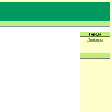
Города
Любляна