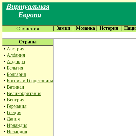
Виртуальная
Европа
Словения
|
Замки
|
Мозаика
|
История
|
Наци
Страны
•
Австрия
•
Албания
•
Андорра
•
Бельгия
•
Болгария
•
Босния и Герцеговина
•
Ватикан
•
Великобритания
•
Венгрия
•
Германия
•
Греция
•
Дания
•
Ирландия
•
Исландия