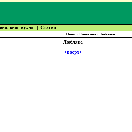
ональная кухня
|
Статьи
|
Home
-
Словения
-
Любляна
Любляна
<вверх>