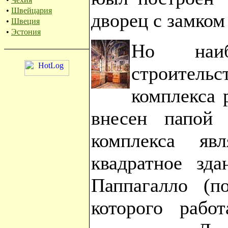
•
Швейцария
дворец с замко
•
Швеция
•
Эстония
Но наи
строитель
комплекса
внесен папой
комплекса явл
квадратное зд
Паппагалло (по
которого рабо