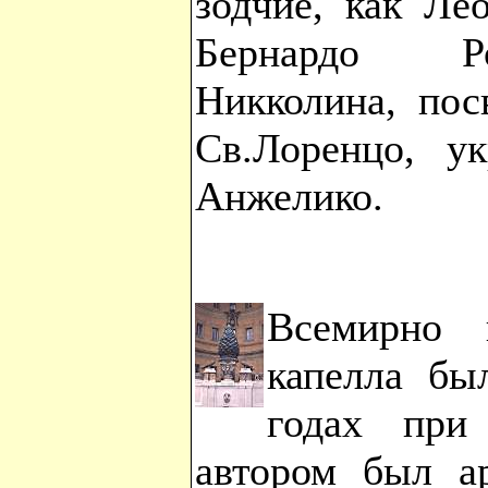
зодчие, как Ле
Бернардо Ро
Никколина, пос
Св.Лоренцо, у
Анжелико.
Всемирно и
капелла бы
годах при
автором был а