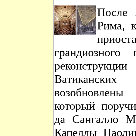
После 
Рима, к
приост
грандиозного
реконструкци
Ватиканск
возобновлены
который поручи
да Сангалло М
Капеллы Паолин