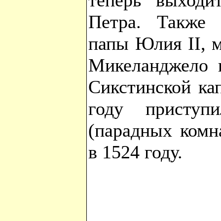
теперь выходи
Петра. Также 
папы Юлия II, 
Микеланджело 
Сикстинской ка
году приступ
(парадных комна
в 1524 году.