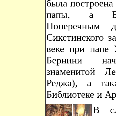
была построена
папы, а Бел
Поперечным д
Сикстинского з
веке при папе 
Бернини нача
знаменитой Л
Реджа), а та
Библиотеке и А
В с