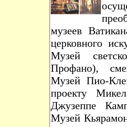
осу
прео
музеев Ватикан
церковного иск
Музей светск
Профано), см
Музей Пио-Кле
проекту Мике
Джузеппе Кампо
Музей Кьярамон