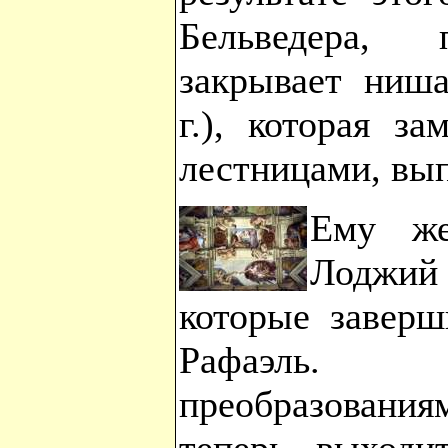
Бельведера, 
закрывает ниш
г.), которая з
лестницами, вы
Ему же
Лоджий
которые заверш
Рафаэль. 
преобразования