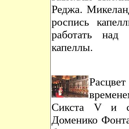
Реджа. Микелан
роспись капел
работать над 
капеллы.
Расцве
време
Сикста V и с
Доменико Фонта