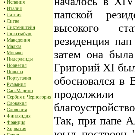
началось в XIV
•
Испания
•
Италия
папской рези
•
Латвия
•
Литва
высокого ста
•
Лихтенштейн
•
Люксембург
резиденция пап
•
Македония
•
Мальта
затем она была
•
Монако
•
Нидерланды
Григорий XI бы
•
Норвегия
•
Польша
обосновался в 
•
Португалия
•
Румыния
продолжил
•
Сан-Марино
•
Сербия и Черногория
•
Словакия
благоустройств
•
Словения
•
Финляндия
Так, при папе А
•
Франция
•
Хорватия
юыл построен "
•
Чехия