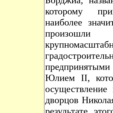
Борджиа, назва
которому пр
наиболее значи
произошли
крупномасштаб
градостроит
предприняты
Юлием II, кот
осуществление 
дворцов Никола
результате это