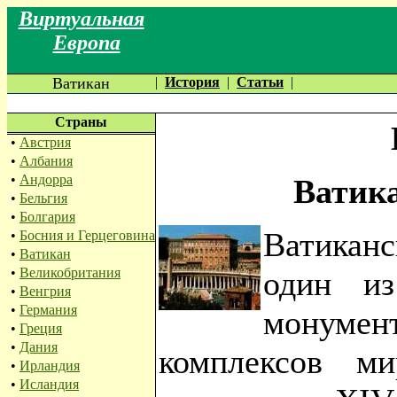
Виртуальная
Европа
Ватикан
|
История
|
Статьи
|
Страны
•
Австрия
•
Албания
•
Андорра
Ватик
•
Бельгия
•
Болгария
Ватикан
•
Босния и Герцеговина
•
Ватикан
•
Великобритания
один из
•
Венгрия
•
Германия
монумен
•
Греция
•
Дания
комплексов ми
•
Ирландия
•
Исландия