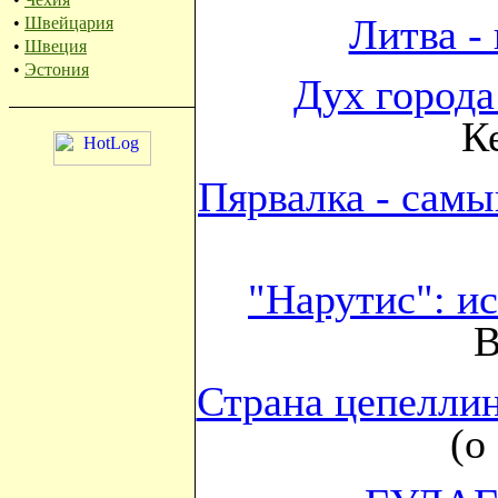
Литва -
•
Швейцария
•
Швеция
•
Эстония
Дух города
К
Пярвалка - сам
"Нарутис": и
В
Страна цепеллин
(о