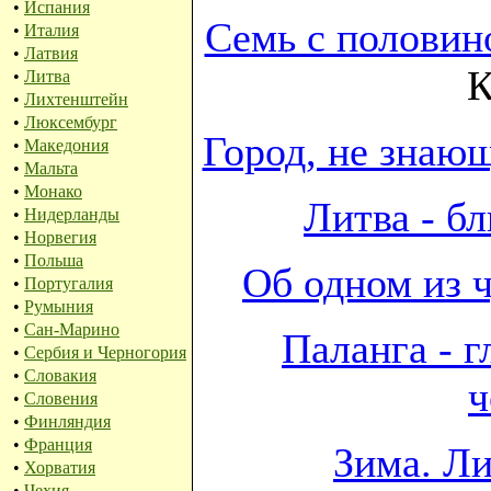
•
Испания
Семь с половин
•
Италия
•
Латвия
К
•
Литва
•
Лихтенштейн
•
Люксембург
Город, не знаю
•
Македония
•
Мальта
•
Монако
Литва - бл
•
Нидерланды
•
Норвегия
•
Польша
Об одном из ч
•
Португалия
•
Румыния
•
Сан-Марино
Паланга - 
•
Сербия и Черногория
•
Словакия
ч
•
Словения
•
Финляндия
•
Франция
Зима. Ли
•
Хорватия
•
Чехия