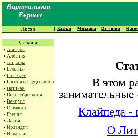
Виртуальная
Европа
Литва
|
Замки
|
Мозаика
|
История
|
Наци
Страны
•
Австрия
•
Албания
Ста
•
Андорра
•
Бельгия
•
Болгария
В этом р
•
Босния и Герцеговина
•
Ватикан
занимательные 
•
Великобритания
•
Венгрия
•
Германия
Клайпеда - 
•
Греция
•
Дания
О Лит
•
Ирландия
•
Исландия